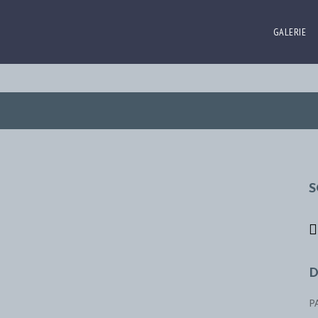
GALERIE
S
D
P