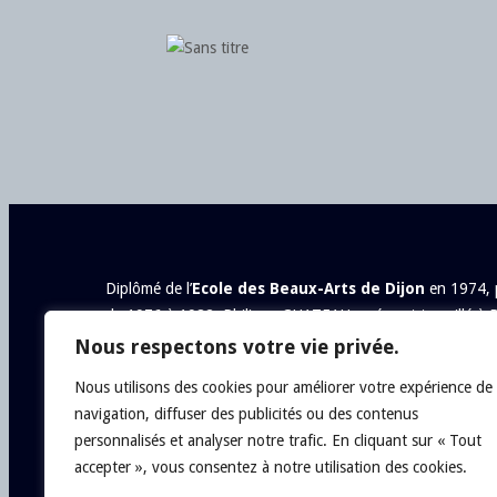
Diplômé de l’
Ecole des Beaux-Arts de Dijon
en 1974, p
de 1976 à 1982, Philippe CHATEAU a vécu et travaillé à P
dans les salons parisiens et région parisienne et obtenu d
Nous respectons votre vie privée.
peinture figurative depuis ce temps.
Nous utilisons des cookies pour améliorer votre expérience de
navigation, diffuser des publicités ou des contenus
personnalisés et analyser notre trafic. En cliquant sur « Tout
accepter », vous consentez à notre utilisation des cookies.