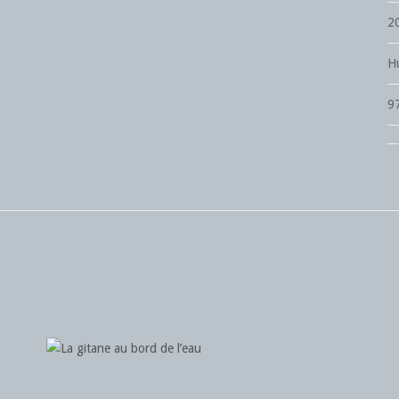
2
Hu
9