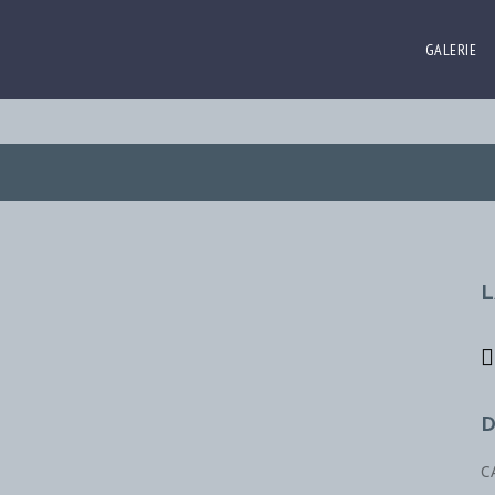
GALERIE
L
D
C