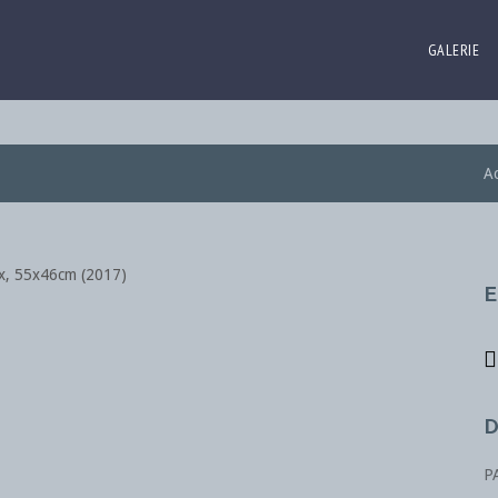
GALERIE
Ac
E
D
P