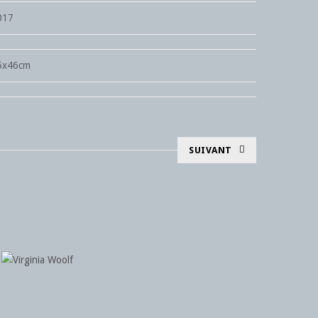
017
5x46cm
SUIVANT