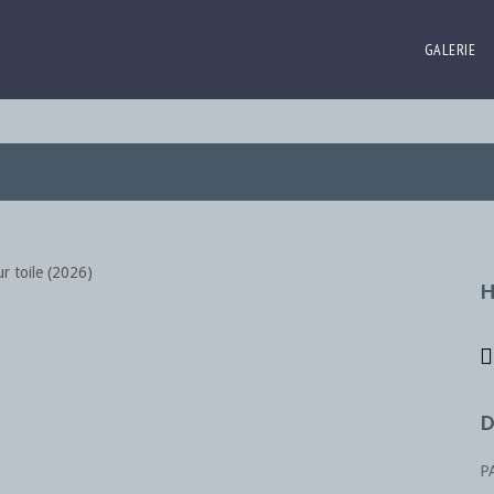
GALERIE
D
P