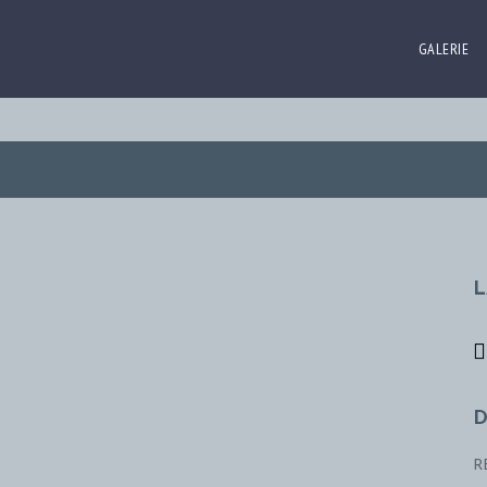
GALERIE
L
D
R