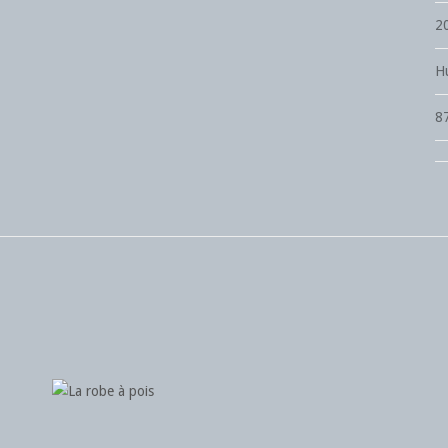
2
Hu
8