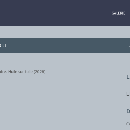
GALERIE
au
L
D
C