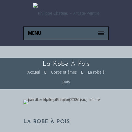
MENU
La Robe À Pois
Accueil
Corps et âmes
La robe à
pois
LA ROBE À POIS