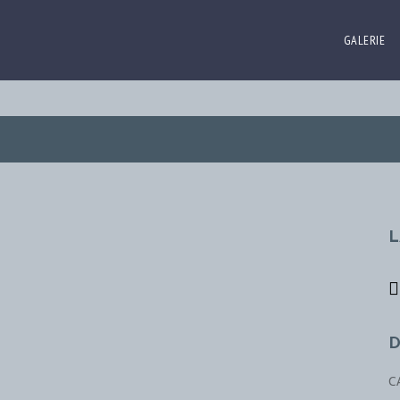
GALERIE
L
D
C