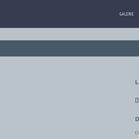
GALERIE
L
D
C